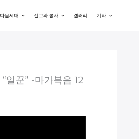
다음세대
선교와 봉사
갤러리
기타
– “일꾼” -마가복음 12