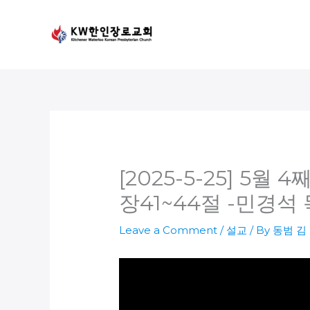
Skip
to
content
[2025-5-25] 5월
장41~44절 -민경석 
Leave a Comment
/
설교
/ By
동범 김