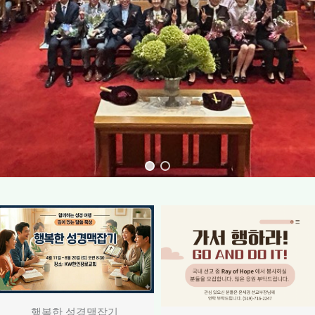
행복한 성경맥잡기