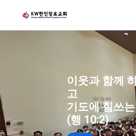
Skip
to
content
이웃과 함께 
고
기도에 힘쓰는
(행 10:2)