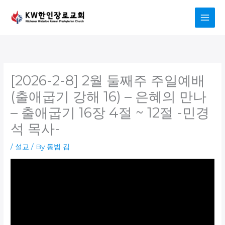
Skip
to
content
[2026-2-8] 2월 둘째주 주일예배
(출애굽기 강해 16) – 은혜의 만나
– 출애굽기 16장 4절 ~ 12절 -민경
석 목사-
/
설교
/ By
동범 김