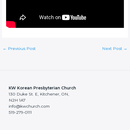
←
Previous Post
Next Post
→
KW Korean Presbyterian Church
130 Duke St. E, Kitchener, ON,
N2H 1A7
info@kwchurch.com
519-279-0111