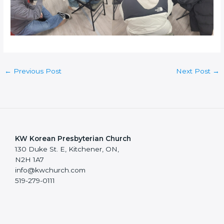
←
Previous Post
Next Post
→
KW Korean Presbyterian Church
130 Duke St. E, Kitchener, ON,
N2H 1A7
info@kwchurch.com
519-279-0111