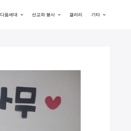
다음세대
선교와 봉사
갤러리
기타