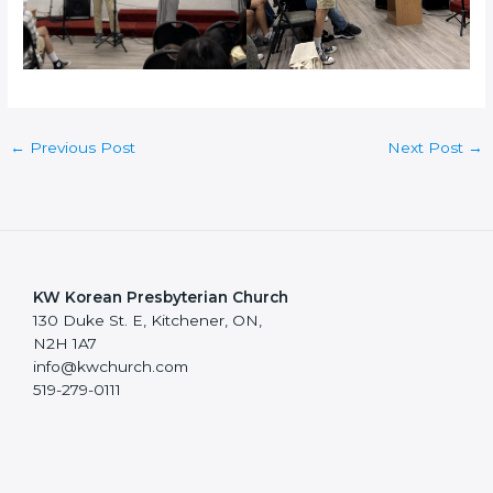
←
Previous Post
Next Post
→
KW Korean Presbyterian Church
130 Duke St. E, Kitchener, ON,
N2H 1A7
info@kwchurch.com
519-279-0111