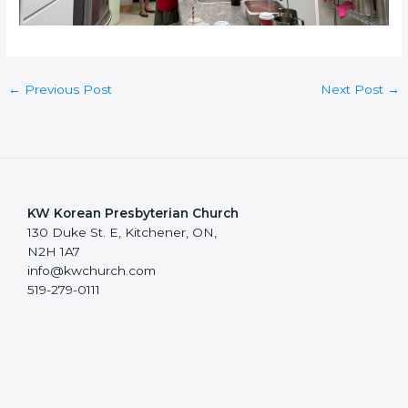
←
Previous Post
Next Post
→
KW Korean Presbyterian Church
130 Duke St. E, Kitchener, ON,
N2H 1A7
info@kwchurch.com
519-279-0111