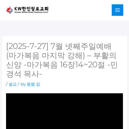
Skip
to
content
[2025-7-27] 7월 넷째주일예배
(마가복음 마지막 강해) – 부활의
신앙 -마가복음 16장14~20절 -민
경석 목사-
/
설교
/ By
동범 김