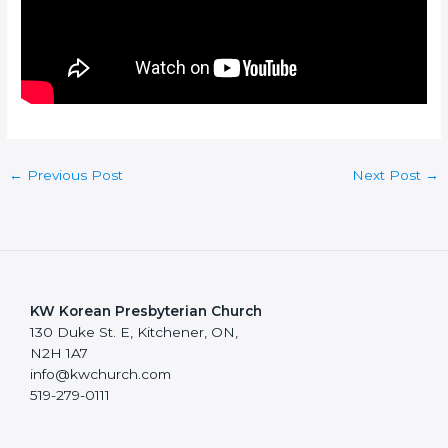
←
Previous Post
Next Post
→
KW Korean Presbyterian Church
130 Duke St. E, Kitchener, ON,
N2H 1A7
info@kwchurch.com
519-279-0111