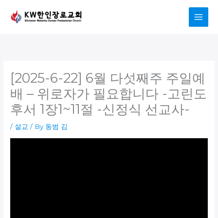
Skip
to
content
[2025-6-22] 6월 다섯째주 주일예
배 – 위로자가 필요합니다 -고린도
후서 1장1~11절 -신정식 선교사-
/
설교
/ By
동범 김