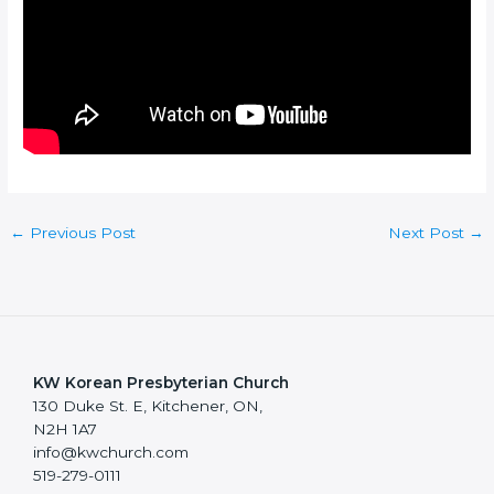
←
Previous Post
Next Post
→
KW Korean Presbyterian Church
130 Duke St. E, Kitchener, ON,
N2H 1A7
info@kwchurch.com
519-279-0111