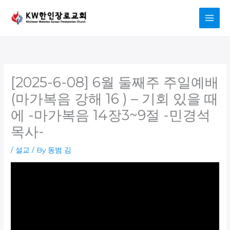
Skip
to
content
[2025-6-08] 6월 둘째주 주일예배
(마가복음 강해 16 ) – 기회 있을 때
에 -마가복음 14장3~9절 -민경석
목사-
/
설교
/ By
동범 김