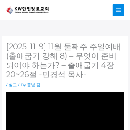
Skip
to
content
[2025-11-9] 11월 둘째주 주일예배
(출애굽기 강해 8) – 무엇이 준비
되어야 하는가? – 출애굽기 4장
20~26절 -민경석 목사-
/
설교
/ By
동범 김