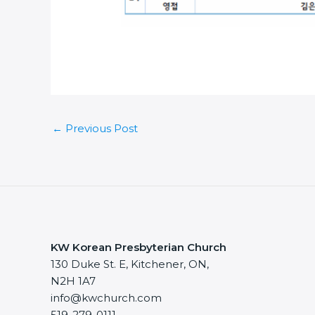
←
Previous Post
KW Korean Presbyterian Church
130 Duke St. E, Kitchener, ON,
N2H 1A7
info@kwchurch.com
519-279-0111