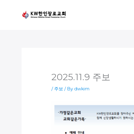
Skip
to
content
2025.11.9 주보
/
주보
/ By
dwkim