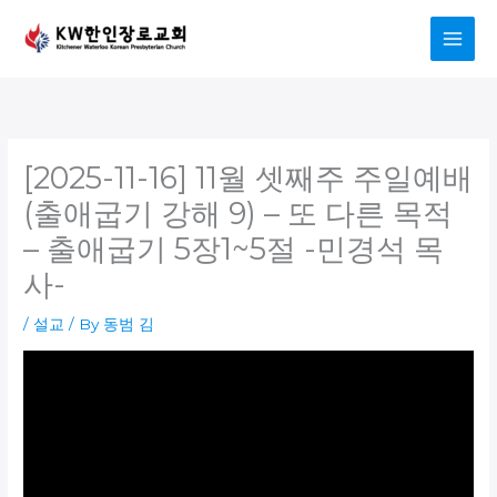
Skip
to
content
[2025-11-16] 11월 셋째주 주일예배
(출애굽기 강해 9) – 또 다른 목적
– 출애굽기 5장1~5절 -민경석 목
사-
/
설교
/ By
동범 김