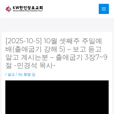
Skip
to
content
[2025-10-5] 10월 셋째주 주일예
배(출애굽기 강해 5) – 보고 듣고
알고 계시는분 – 출애굽기 3장7~9
절 -민경석 목사-
/
설교
/ By
동범 김