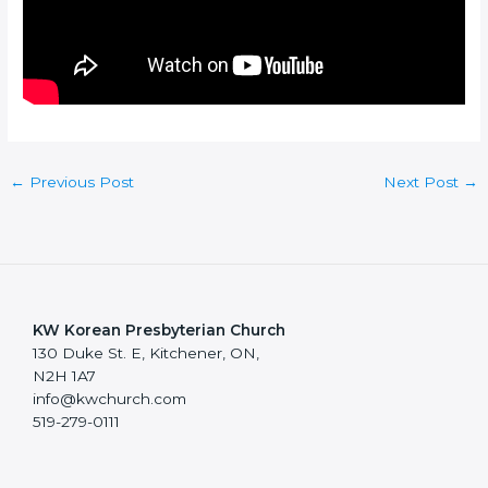
←
Previous Post
Next Post
→
KW Korean Presbyterian Church
130 Duke St. E, Kitchener, ON,
N2H 1A7
info@kwchurch.com
519-279-0111