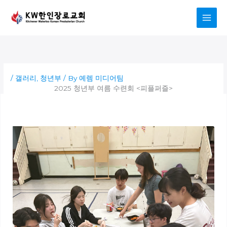
Skip
to
content
/
갤러리
,
청년부
/ By
예렘 미디어팀
2025 청년부 여름 수련회 <피플퍼즐>