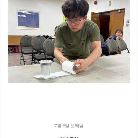
7월 6일 셋째날