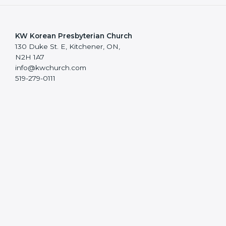
KW Korean Presbyterian Church
130 Duke St. E, Kitchener, ON,
N2H 1A7
info@kwchurch.com
519-279-0111