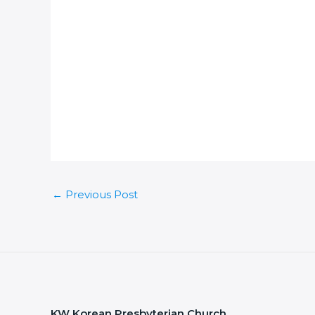
←
Previous Post
KW Korean Presbyterian Church