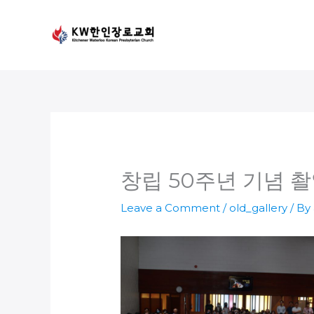
Skip
to
content
창립 50주년 기념 촬영
Leave a Comment
/
old_gallery
/ By