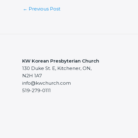
←
Previous Post
KW Korean Presbyterian Church
130 Duke St. E, Kitchener, ON,
N2H 1A7
info@kwchurch.com
519-279-0111