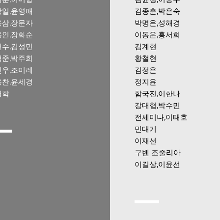
강일,윤영애
김종춘,박은숙
용삼,장문자
박명온,성해경
용인,장화순
이동운,홍서희
건수,김성민
김계현
혁준,박주희
황철현
신우,조미례
김정은
용찬,윤세경
정지윤
영학
함국진,이한나
강대협,박수민
전세미나,이태호
민대기
이재선
구벤 조줄리아
이길상,이윤선