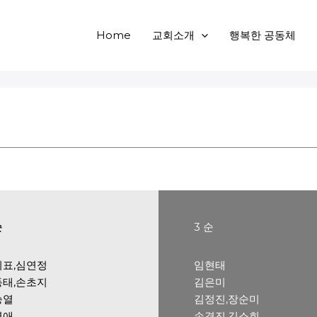
Home
교회소개
행복한 공동체
순
3 순
의표,심연정
임현태
동태,손초지
김은미
승열
김정진,장순미
영애
손경진,김소희