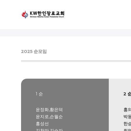
Skip
to
content
2025 순모임
1 순
2 
윤정화,황은덕
홍
윤지로,손월순
박
홍성선
한
김천만,김승자
최