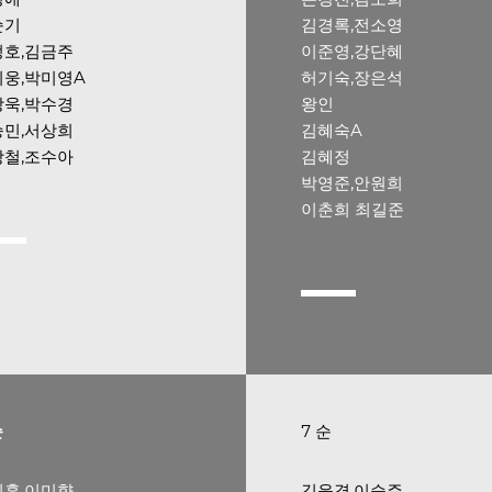
순기
김경록,전소영
정호,김금주
이준영,강단혜
웅,박미영A
허기숙,장은석
상욱,박수경
왕인
승민,서상희
김혜숙A
상철,조수아
김혜정
박영준,안원희
이춘희 최길준
순
7 순
지훈,이미향
김윤경,이승주