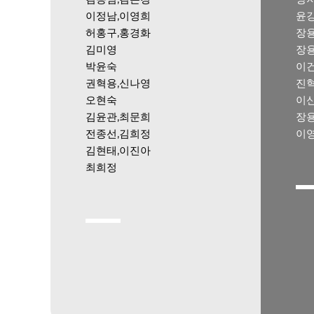
이정남,이영희
윤
허홍구,홍경화
장
김미영
장
박윤숙
이
권혁용,신나영
진
오현숙
이
김윤관,최문희
장
전종선,김희정
이
김현태,이진아
최희정