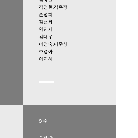
김영현,김은정
손령희
김선화
임민지
김대우
이영숙,이준성
조경아
이지혜
8 순
송혜란