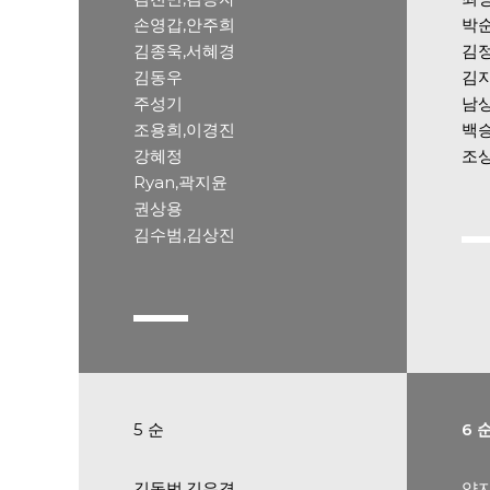
손영갑,안주희
박
김종욱,서혜경
김
김동우
김지
주성기
남
조용희,이경진
백
강혜정
조
Ryan,곽지윤
권상용
김수범,김상진
5 순
6 
김동범,김은경
양