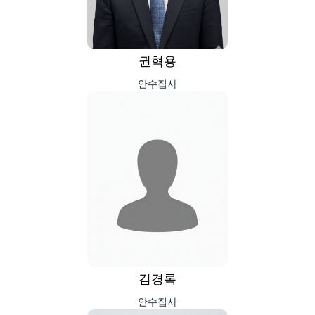
권혁용
안수집사
김경록
안수집사