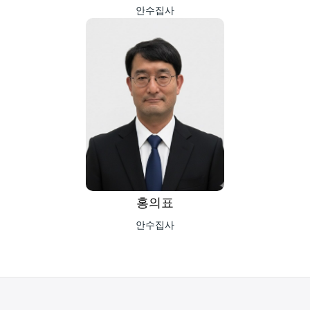
안수집사
홍의표
안수집사