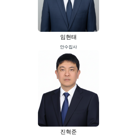
임현태
안수집사
진혁준