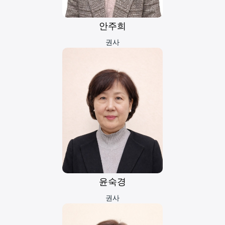
안주희
권사
윤숙경
권사