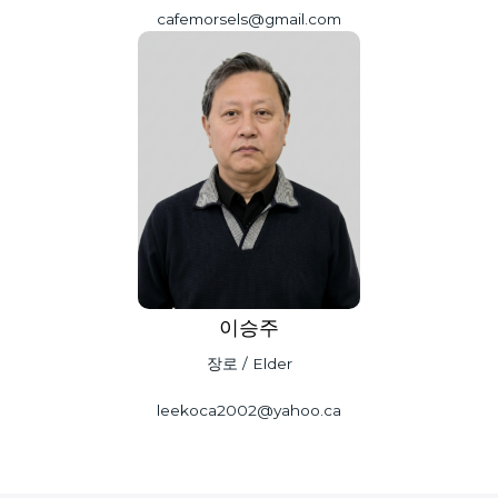
cafemorsels@gmail.com
이승주
장로 / Elder
leekoca2002@yahoo.ca