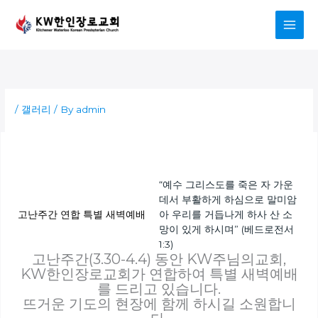
Skip
to
content
/
갤러리
/ By
admin
“예수 그리스도를 죽은 자 가운
데서 부활하게 하심으로 말미암
고난주간 연합 특별 새벽예배
아 우리를 거듭나게 하사 산 소
망이 있게 하시며” (베드로전서
1:3)
고난주간(3.30-4.4) 동안 KW주님의교회,
KW한인장로교회가 연합하여 특별 새벽예배
를 드리고 있습니다.
뜨거운 기도의 현장에 함께 하시길 소원합니